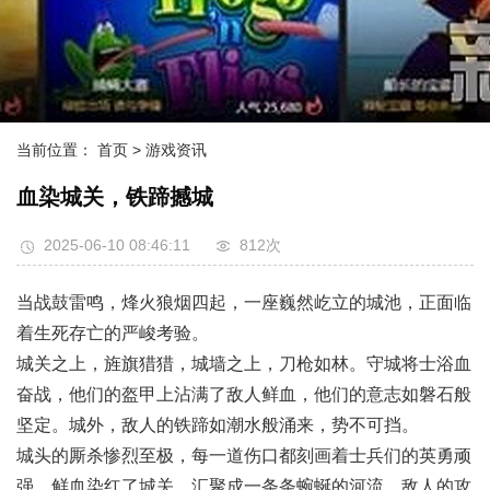
当前位置：
首页
> 游戏资讯
血染城关，铁蹄撼城
2025-06-10 08:46:11
812次
当战鼓雷鸣，烽火狼烟四起，一座巍然屹立的城池，正面临
着生死存亡的严峻考验。
城关之上，旌旗猎猎，城墙之上，刀枪如林。守城将士浴血
奋战，他们的盔甲上沾满了敌人鲜血，他们的意志如磐石般
坚定。城外，敌人的铁蹄如潮水般涌来，势不可挡。
城头的厮杀惨烈至极，每一道伤口都刻画着士兵们的英勇顽
强。鲜血染红了城关，汇聚成一条条蜿蜒的河流。敌人的攻