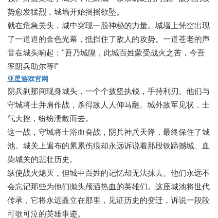
势愈发猛烈，城墙开始摇摇欲坠。
就在危急关头，城中突现一股神秘的力量。城墙上凭空出现
了一道道的金色光幕，抵挡住了敌人的攻势。一道苍老的声
音在城头响起："吾乃城隍，此城百姓蒙受战火之苦，今吾
率阴兵助尔等!"
亚星游戏官网
阴兵刹那间现身城头，一个个披坚执锐，手持利刃。他们与
守城将士并肩作战，杀得敌人人仰马翻。城外敌军见状，士
气大挫，纷纷溃散而去。
这一战，守城将士浴血奋战，阴兵神兵天降，最终保住了城
池。城关上遍布的累累伤痕却永远诉说着那段铁蹄撼城、血
染城关的悲壮历史。
纵使战火熄灭，但城中百姓的记忆却无法抹去。他们永远不
会忘记那些为他们抛头颅洒热血的英雄们。这座城池将世代
传承，它将永远矗立在那里，见证历史的变迁，诉说一段段
可歌可泣的英雄事迹。