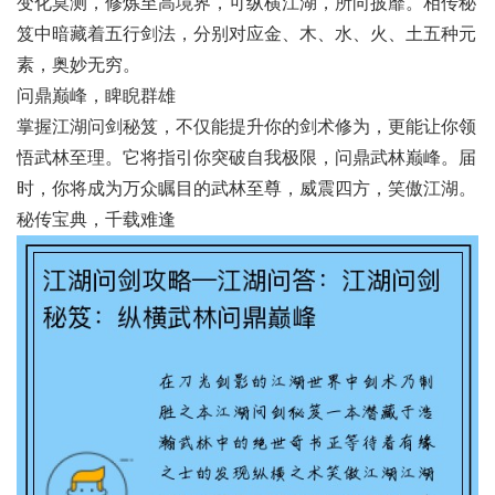
变化莫测，修炼至高境界，可纵横江湖，所向披靡。相传秘
笈中暗藏着五行剑法，分别对应金、木、水、火、土五种元
素，奥妙无穷。
问鼎巅峰，睥睨群雄
掌握江湖问剑秘笈，不仅能提升你的剑术修为，更能让你领
悟武林至理。它将指引你突破自我极限，问鼎武林巅峰。届
时，你将成为万众瞩目的武林至尊，威震四方，笑傲江湖。
秘传宝典，千载难逢