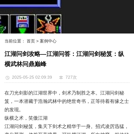
当前位置：
首页
> 案例中心
江湖问剑攻略—江湖问答：江湖问剑秘笈：纵
横武林问鼎巅峰
2025-05-25 02:09:39
727次
在刀光剑影的江湖世界中，剑术乃制胜之本。江湖问剑秘
笈，一本潜藏于浩瀚武林中的绝世奇书，正等待着有缘之士
的发现。
纵横之术，笑傲江湖
江湖问剑秘笈，集天下剑术之精华于一身。招式凌厉迅猛，